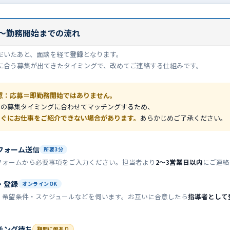
〜勤務開始までの流れ
だいたあと、面談を経て
登録
となります。
に合う募集が出てきたタイミングで、改めてご連絡する仕組みです。
意：応募＝即勤務開始ではありません。
との募集タイミングに合わせてマッチングするため、
すぐにお仕事をご紹介できない場合があります。
あらかじめご了承ください。
フォーム送信
所要3分
フォームから必要事項をご入力ください。担当者より
2〜3営業日以内
にご連絡
・登録
オンラインOK
・希望条件・スケジュールなどを伺います。お互いに合意したら
指導者として
。
チング待ち
期間に幅あり