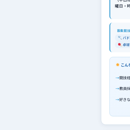
曜日・
募集競
バド
卓球
こん
競技
教員
好き