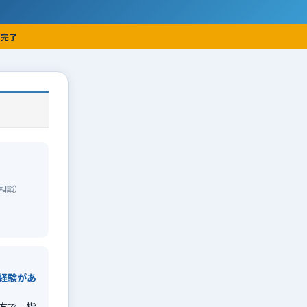
で完了
相談）
経験があ
方で、指