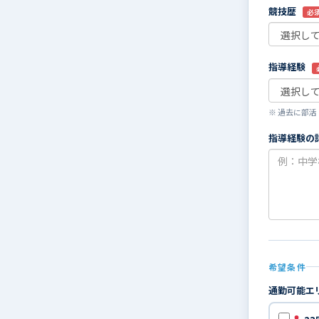
競技歴
必
指導経験
※ 過去に部
指導経験の
希望条件
通勤可能エ