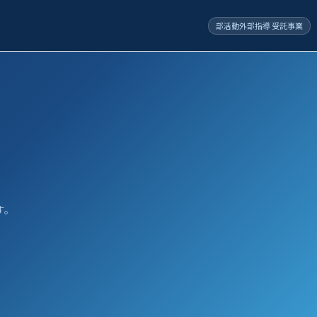
部活動外部指導 受託事業
す。
。