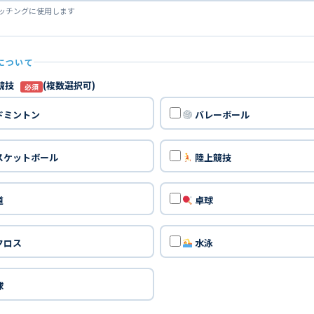
マッチングに使用します
について
競技
(複数選択可)
必須
ドミントン
バレーボール
スケットボール
陸上競技
道
卓球
クロス
水泳
球