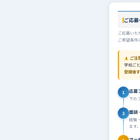
ご応募
ご応募いた
ご希望条件
ご注
学校ご
登録後
応募
1
下の
面談
2
経験
ます
マッ