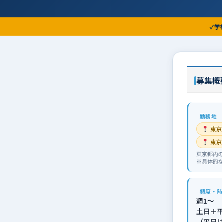
学
募集概
勤務地
東京
東京
東京都内
※具体的
頻度・
週1〜
土日＋
（平日は