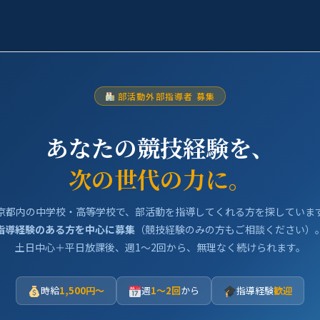
部活動外部指導者 募集
あなたの競技経験を、
次の世代の力に。
京都内の中学校・高等学校で、部活動を指導してくれる方を探していま
指導経験のある方を中心に募集
（競技経験のみの方もご相談ください）
土日中心＋平日放課後、週1〜2回から、無理なく続けられます。
時給
1,500円〜
週
1〜2回
から
指導経験
歓迎