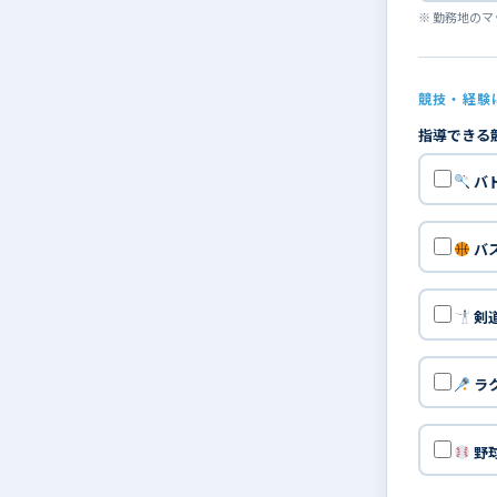
※ 勤務地の
競技・経験
指導できる
バ
バ
剣
ラ
野