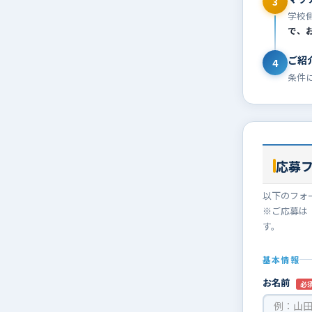
3
学校
で、
ご紹
4
条件
応募
以下のフォ
※ご応募は
す。
基本情報
お名前
必