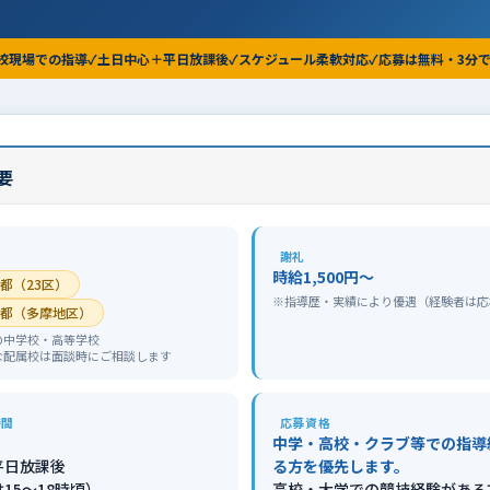
校現場での指導
土日中心＋平日放課後
スケジュール柔軟対応
応募は無料・3分
要
謝礼
時給1,500円〜
都（23区）
※指導歴・実績により優遇（経験者は応
都（多摩地区）
の中学校・高等学校
な配属校は面談時にご相談します
時間
応募資格
中学・高校・クラブ等での指導
平日放課後
る方を優先します。
15〜18時頃）
高校・大学での競技経験がある