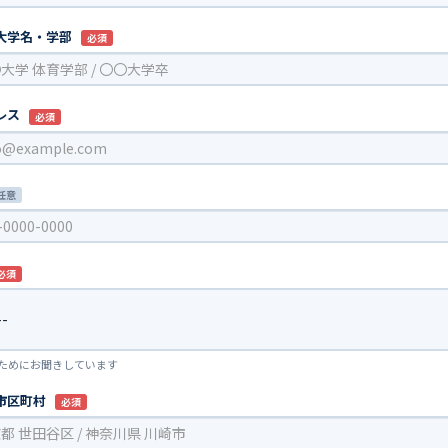
大学名・学部
必須
レス
必須
任意
必須
のためにお聞きしています
市区町村
必須